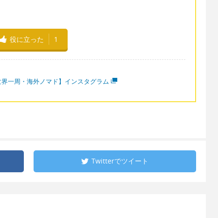
役に立った
1
世界一周・海外ノマド】インスタグラム
Twitterで
ツイート