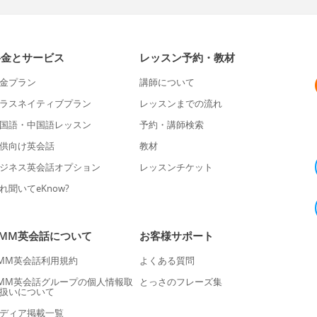
料金とサービス
レッスン予約・教材
金プラン
講師について
ラスネイティブプラン
レッスンまでの流れ
国語・中国語レッスン
予約・講師検索
供向け英会話
教材
ジネス英会話オプション
レッスンチケット
れ聞いてeKnow?
DMM英会話について
お客様サポート
MM英会話利用規約
よくある質問
MM英会話グループの個人情報取
とっさのフレーズ集
扱いについて
ディア掲載一覧