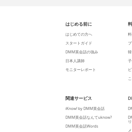
はじめる前に
はじめての方へ
料
スタートガイド
プ
DMM英会話の強み
韓
日本人講師
子
モニターレポート
ビ
こ
関連サービス
iKnow! by DMM英会話
D
DMM英会話なんてuknow?
D
り
DMM英会話Words
メ