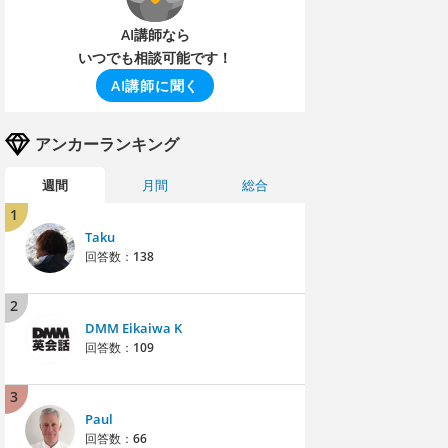
AI講師なら
いつでも相談可能です！
AI講師に聞く
アンカーランキング
週間
月間
総合
1
Taku
回答数：
138
2
DMM Eikaiwa K
回答数：
109
3
Paul
回答数：
66