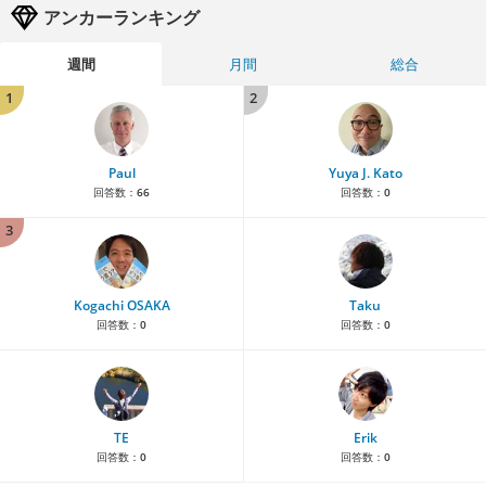
アンカーランキング
週間
月間
総合
1
2
Paul
Yuya J. Kato
回答数：
66
回答数：
0
3
Kogachi OSAKA
Taku
回答数：
0
回答数：
0
TE
Erik
回答数：
0
回答数：
0