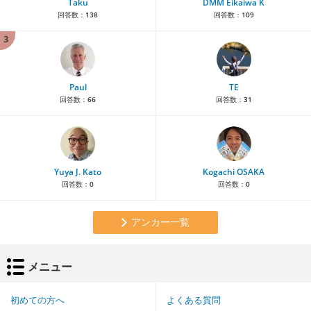
Taku
DMM Eikaiwa K
回答数：
138
回答数：
109
3
Paul
TE
回答数：
66
回答数：
31
Yuya J. Kato
Kogachi OSAKA
回答数：
0
回答数：
0
アンカー一覧
メニュー
初めての方へ
よくある質問