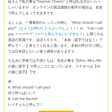
徒さんで私の事を“Teacher Chiemi” と呼ばれる方がいらっ
しゃいますが、オンラインの英語講師が相手の場合は、名前
で呼んでしまって大丈夫です。
もしくは、一番最初のレッスンの時に、“What should I call
you?”（
なんてお呼びしたらよいでしょう？
）や、“Can I call
you ーーーー？”（
ーーと呼んでもいいですか？
）と聞くのも
英語の常識です。ほぼ１００％、「名前（苗字ではなく）で
呼んで！」と答えてくれると思います。名前の呼び方に関し
ては日本語とだいぶ違う感覚があります☺
ちなみに学校では子供たちは、先生の事を【Miss./Mrs./Mr.
の後に苗字 】で呼ぶことになっています。ドクターは【Dr.
の後に苗字】です。
例：
A: What should I call you?
何て呼べばいい？
B: Call me Rachel!
レイチェルと呼んで！