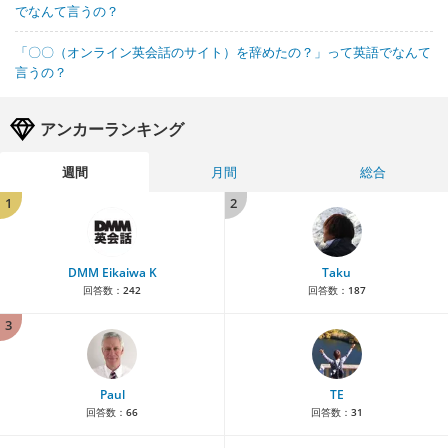
でなんて言うの？
「〇〇（オンライン英会話のサイト）を辞めたの？」って英語でなんて
言うの？
アンカーランキング
週間
月間
総合
1
2
DMM Eikaiwa K
Taku
回答数：
242
回答数：
187
3
Paul
TE
回答数：
66
回答数：
31