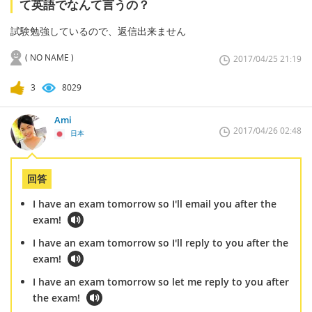
て英語でなんて言うの？
試験勉強しているので、返信出来ません
( NO NAME )
2017/04/25 21:19
3
8029
Ami
2017/04/26 02:48
日本
回答
I have an exam tomorrow so I'll email you after the
exam!
I have an exam tomorrow so I'll reply to you after the
exam!
I have an exam tomorrow so let me reply to you after
the exam!