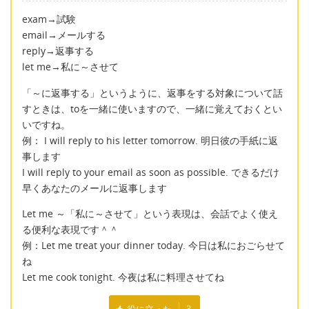
exam→試験
email→メールする
reply→返事する
let me→私に～させて
「～に返事する」というように、返事をする対象について話
すときは、toを一緒に使いますので、一緒に覚えておくとい
いですね。
例： I will reply to his letter tomorrow. 明日彼の手紙に返
事します
I will reply to your email as soon as possible. できるだけ
早くあなたのメールに返事します
Let me ～「私に～させて」という表現は、会話でよく使え
る便利な表現です＾＾
例：Let me treat your dinner today. 今日は私におごらせて
ね
Let me cook tonight. 今夜は私に料理させてね
役に立った
3