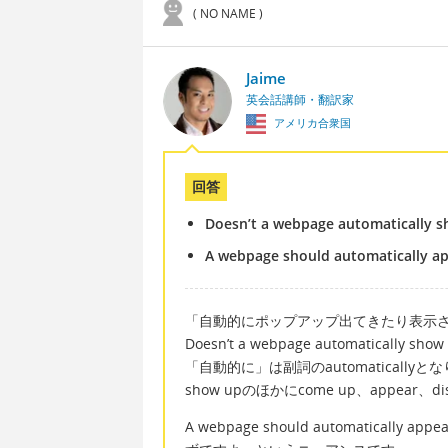
( NO NAME )
Jaime
英会話講師・翻訳家
アメリカ合衆国
回答
Doesn’t a webpage automatically 
A webpage should automatically ap
「自動的にポップアップ出てきたり表示
Doesn’t a webpage automatically 
「自動的に」は副詞のautomaticall
show upのほかにcome up、appear、
A webpage should automatic