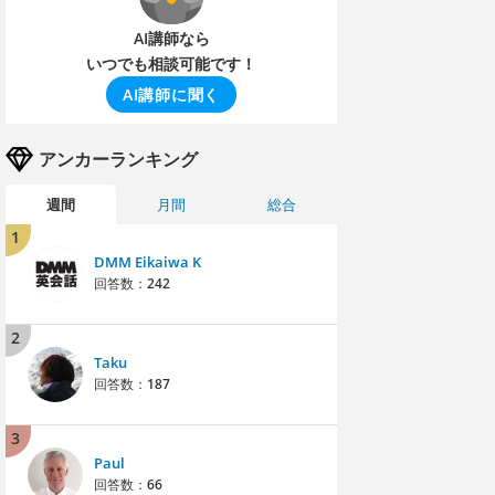
AI講師なら
いつでも相談可能です！
AI講師に聞く
アンカーランキング
週間
月間
総合
1
DMM Eikaiwa K
回答数：
242
2
Taku
回答数：
187
3
Paul
回答数：
66