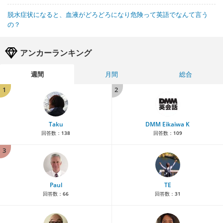
脱水症状になると、血液がどろどろになり危険って英語でなんて言う
の？
アンカーランキング
週間
月間
総合
1
2
Taku
DMM Eikaiwa K
回答数：
138
回答数：
109
3
Paul
TE
回答数：
66
回答数：
31