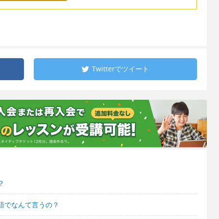
Twitterで
ツイート
？
語でなんて言うの？