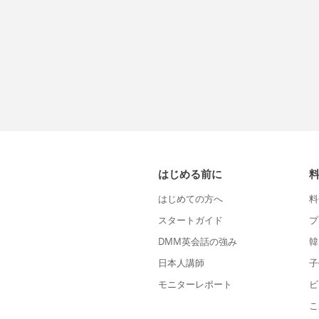
はじめる前に
はじめての方へ
料
スタートガイド
プ
DMM英会話の強み
韓
日本人講師
子
モニターレポート
ビ
こ