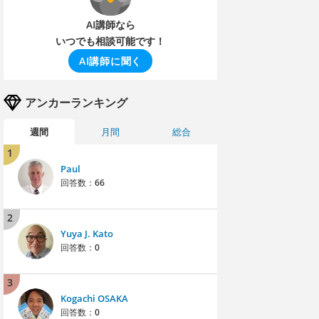
AI講師なら
いつでも相談可能です！
AI講師に聞く
アンカーランキング
週間
月間
総合
1
Paul
回答数：
66
2
Yuya J. Kato
回答数：
0
3
Kogachi OSAKA
回答数：
0