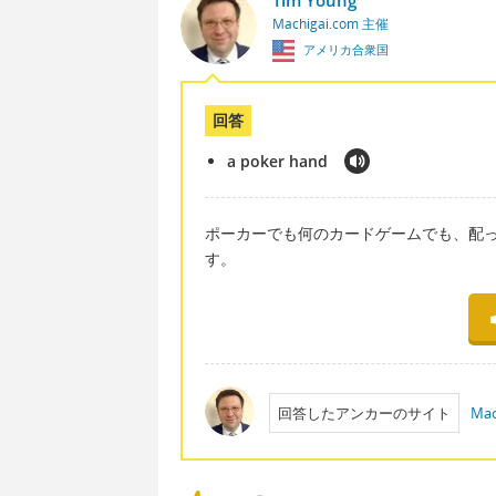
Tim Young
Machigai.com 主催
アメリカ合衆国
回答
a poker hand
ポーカーでも何のカードゲームでも、配っ
す。
回答したアンカーのサイト
Mac