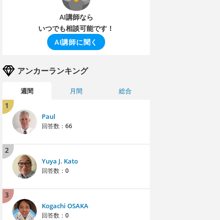
AI講師なら
いつでも相談可能です！
AI講師に聞く
アンカーランキング
週間
月間
総合
1
Paul
回答数：
66
2
Yuya J. Kato
回答数：
0
3
Kogachi OSAKA
回答数：
0