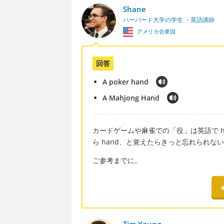
Shane
ハーバード大学の学生 ・英語講師
アメリカ合衆国
回答
A poker hand
A Mahjong Hand
カードゲームや麻雀での「役」は英語で h
ら hand、と覚えたらきっと忘れられな
ご参考までに。