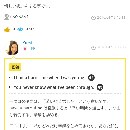
悔しい思いをする事です。
( NO NAME )
2016/01/18 15:11
8
8787
Yumi
2016/01/20 00:00
日本
回答
I had a hard time when I was young.
You never know what I've been through.
一つ目の例文は、「若い頃苦労した」という意味です。
have a hard time は直訳すると「辛い時間を過ごす」、つま
り苦労する、辛酸を舐める。
二つ目は、「私がどれだけ辛酸をなめてきたか、あなたには