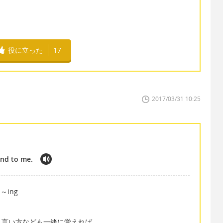
役に立った
17
2017/03/31 10:25
end to me.
～ing
う言い方なども一緒に覚えれば