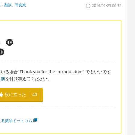
訳・翻訳、写真家
2016/01/23 06:34
○.
ank you for the introduction." でもいいです
名前
を付け加えてください。
役に立った
40
える英語ドットコム