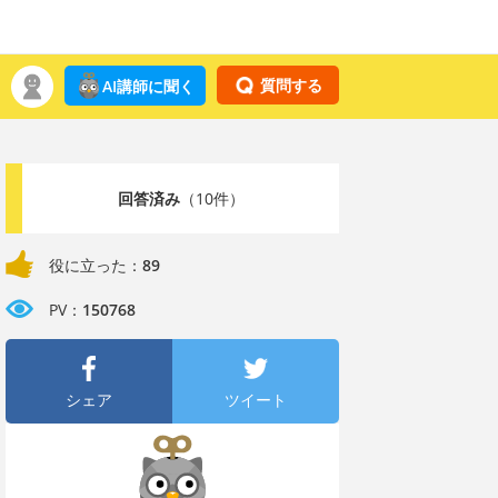
質問する
AI講師に聞く
回答済み
（10件）
役に立った：
89
PV：
150768
シェア
ツイート