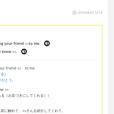
2016/04/02 16:10
ng your friend ○○to me.
e know ○○.
our friend ○○ to me.
する
）
りがとう
。
ow ○○.
してくれる（お近づきにしてくれる））
前に触れて、○○さんを紹介してくれて、