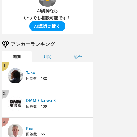
AI講師なら
いつでも相談可能です！
AI講師に聞く
アンカーランキング
週間
月間
総合
1
Taku
回答数：
138
2
DMM Eikaiwa K
回答数：
109
3
Paul
回答数：
66