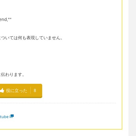
end,""
については何も表現していません。
に伝わります。
役に立った
8
tube