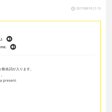
2017/08/10 21:13
).
 me.
詞か動名詞が入ります。
う。
 present.