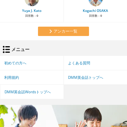
Yuya J. Kato
Kogachi OSAKA
回答数：
0
回答数：
0
アンカー一覧
メニュー
初めての方へ
よくある質問
利用規約
DMM英会話トップへ
DMM英会話Wordsトップへ