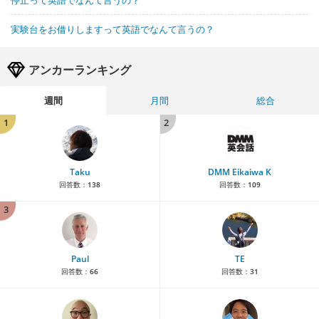
停止って英語でなんて言うの？
実験台をお借りしますって英語でなんて言うの？
アンカーランキング
週間
月間
総合
1
2
Taku
DMM Eikaiwa K
回答数：
138
回答数：
109
3
Paul
TE
回答数：
66
回答数：
31