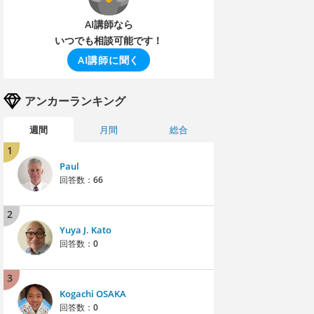
AI講師なら
いつでも相談可能です！
AI講師に聞く
アンカーランキング
週間
月間
総合
1
Paul
回答数：
66
2
Yuya J. Kato
回答数：
0
3
Kogachi OSAKA
回答数：
0