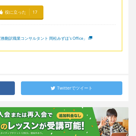
役に立った
17
務翻訳職業コンサルタント 岡松みずほ's Office」
Twitterで
ツイート