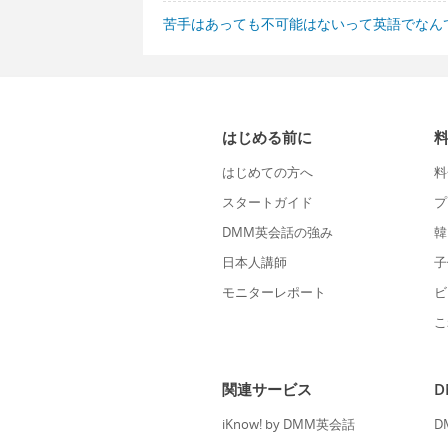
苦手はあっても不可能はないって英語でなん
はじめる前に
はじめての方へ
料
スタートガイド
プ
DMM英会話の強み
韓
日本人講師
子
モニターレポート
ビ
こ
関連サービス
iKnow! by DMM英会話
D