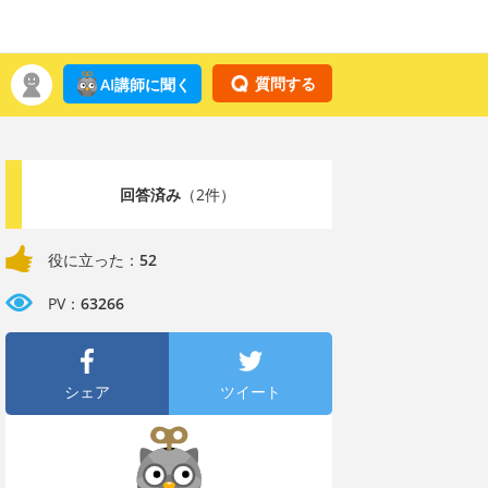
質問する
AI講師に聞く
回答済み
（2件）
役に立った：
52
PV：
63266
シェア
ツイート