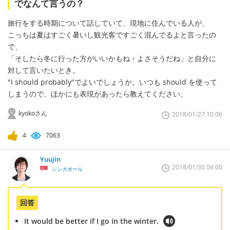
でなんて言うの？
旅行をする時期について話していて、現地に住んでいる人が、
こっちは夏はすごく暑いし観光客ですごく混んでるよと言ったの
で、
「そしたら冬に行った方がいいかもね・よさそうだね」と自分に
対して言いたいとき。
"I should probably"でよいでしょうか。いつも should を使って
しまうので、ほかにも表現があったら教えてください。
kyokoさん
2018/01/27 10:06
4
7063
Yuujin
2018/01/30 04:00
シンガポール
回答
It would be better if I go in the winter.