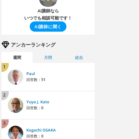
AI講師なら
いつでも相談可能です！
AI講師に聞く
アンカーランキング
週間
月間
総合
1
Paul
回答数：
51
2
Yuya J. Kato
回答数：
0
3
Kogachi OSAKA
回答数：
0