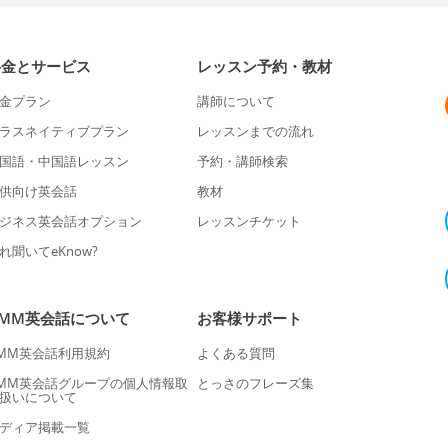
料金とサービス
レッスン予約・教材
金プラン
講師について
ラスネイティブプラン
レッスンまでの流れ
国語・中国語レッスン
予約・講師検索
供向け英会話
教材
ジネス英会話オプション
レッスンチケット
れ聞いてeKnow?
DMM英会話について
お客様サポート
MM英会話利用規約
よくある質問
MM英会話グループの個人情報取
とっさのフレーズ集
扱いについて
ディア掲載一覧