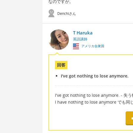
なのですが。
Denchiさん
T Haruka
英語講師
アメリカ合衆国
回答
I've got nothing to lose anymore.
I've got nothing to lose anymore
I have nothing to lose any