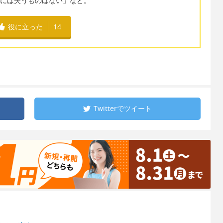
e. 「彼女には失うものはない」など。
役に立った
14
Twitterで
ツイート