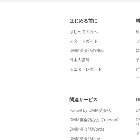
はじめる前に
はじめての方へ
料
スタートガイド
プ
DMM英会話の強み
韓
日本人講師
子
モニターレポート
ビ
こ
関連サービス
iKnow! by DMM英会話
D
DMM英会話なんてuknow?
D
り
DMM英会話Words
メ
DMM英会話Blog