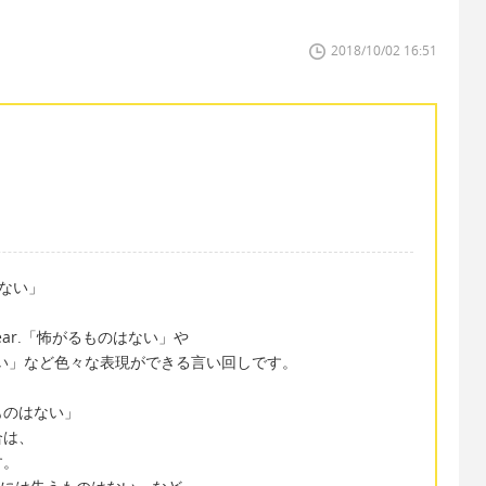
2018/10/02 16:51
のはない」
o fear.「怖がるものはない」や
「得るものはない」など色々な表現ができる言い回しです。
は失うものはない」
合は、
す。