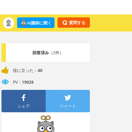
質問する
AI講師に聞く
回答済み
（2件）
役に立った：
40
PV：
19028
シェア
ツイート