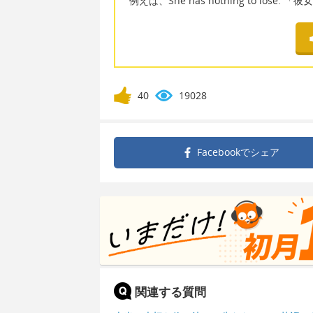
例えば、She has nothing to los
40
19028
Facebookで
シェア
関連する質問