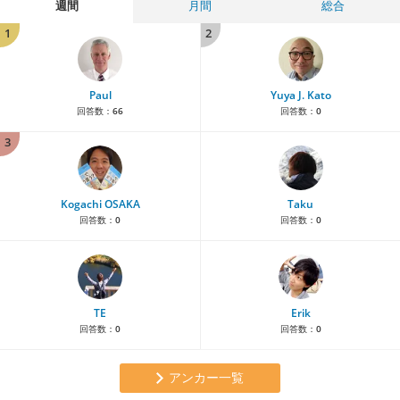
週間
月間
総合
1
2
Paul
Yuya J. Kato
回答数：
66
回答数：
0
3
Kogachi OSAKA
Taku
回答数：
0
回答数：
0
TE
Erik
回答数：
0
回答数：
0
アンカー一覧