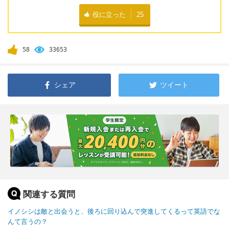
役に立った
25
58
33653
シェア
ツイート
関連する質問
イノシシは敵と出会うと、後ろに回り込んで突進してくるって英語でな
んて言うの？