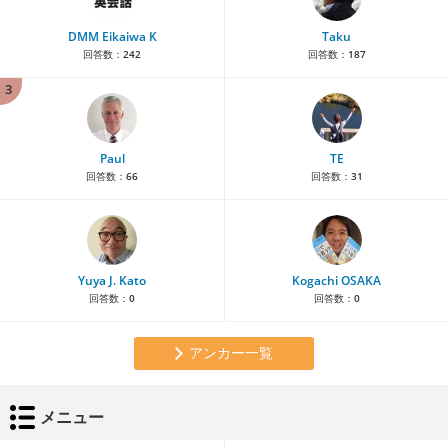
DMM Eikaiwa K
Taku
回答数：
242
回答数：
187
3
Paul
TE
回答数：
66
回答数：
31
Yuya J. Kato
Kogachi OSAKA
回答数：
0
回答数：
0
アンカー一覧
メニュー