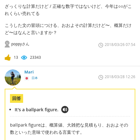
ざっくりな計算だけど / 正確な数字ではないけど、今年は○○がこ
れくらい売れてる
こうした文の冒頭につける、おおよその計算だけど〜、概算だけ
ど〜はなんと言いますか？
poppyさん
2018/03/26 07:54
13
23343
Mari
2018/03/28 12:26
日本
回答
It's a ballpark figure.
ballpark figureは、概算値、大雑把な見積もり、おおよその
数といった意味で使われる言葉です。