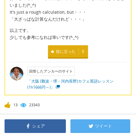
いました(
^_^
)
It's just a rough calculation, but・・・
「大ざっぱな計算なんだけれど・・・」
以上です。
少しでも参考になれば幸いです(
^_^
)
役に立った
0
回答したアンカーのサイト
「大阪 (難波・堺・河内長野)カフェ英語レッスン
(1h1666円～)」
13
23343
シェア
ツイート