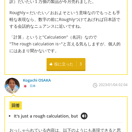
訳）だいたい１万個の製品が今月売れました。
Roughly＝だいたい／おおよそという意味なのでもっとも手
軽な表現なら、数字の前にRoughlyつけてあげれば日本語で
する会話的なニュアンスに近いですね。
「計算」というと"Calculation"（名詞）なので
"The rough calculation is~"と言える気もしますが、個人的
にはあまり聞かないです。
役に立った
3
Kogachi OSAKA
2023/01/04 02:04
日本
回答
It's just a rough calculation, but
おっしゃられている内容は、以下のようにも表現できると思