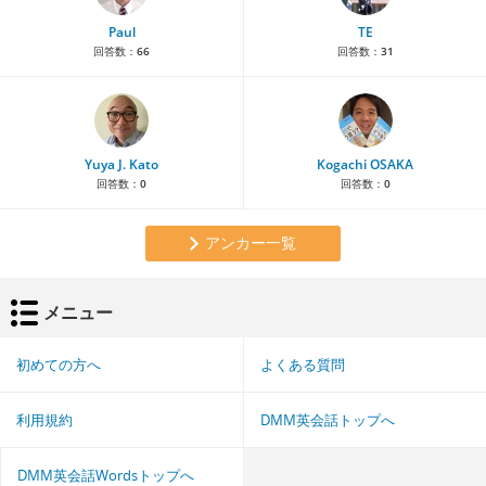
Paul
TE
回答数：
66
回答数：
31
Yuya J. Kato
Kogachi OSAKA
回答数：
0
回答数：
0
アンカー一覧
メニュー
初めての方へ
よくある質問
利用規約
DMM英会話トップへ
DMM英会話Wordsトップへ