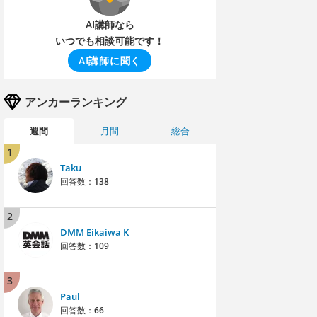
AI講師なら
いつでも相談可能です！
AI講師に聞く
アンカーランキング
週間
月間
総合
1
Taku
回答数：
138
2
DMM Eikaiwa K
回答数：
109
3
Paul
回答数：
66