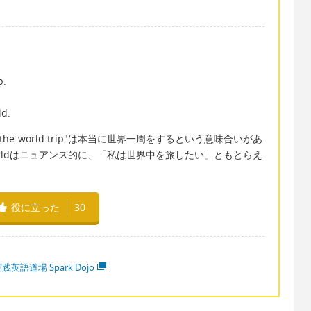
p.
ld.
he-world trip"は本当に世界一周をするという意味合いがあ
nd the worldはニュアンス的に、「私は世界中を旅したい」ともとらえ
役に立った
30
践英語道場 Spark Dojo