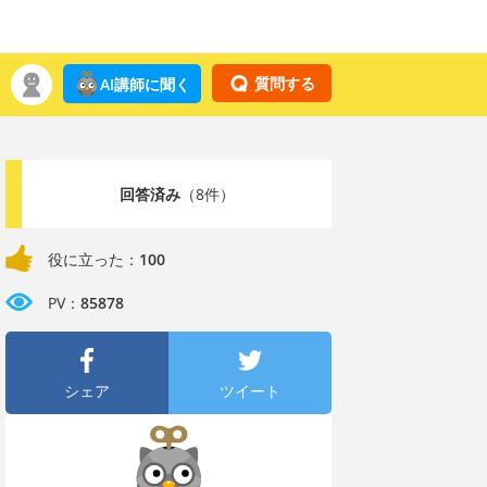
質問する
AI講師に聞く
回答済み
（8件）
役に立った：
100
PV：
85878
シェア
ツイート