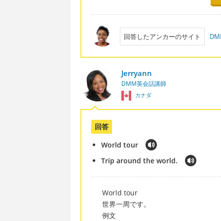
回答したアンカーのサイト
DM
Jerryann
DMM英会話講師
カナダ
回答
World tour
Trip around the world.
World tour
世界一周です。
例文