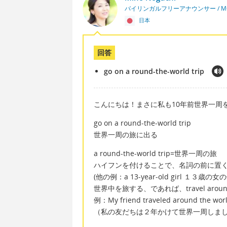
バイリンガルフリーアナウンサー / MC
日本
回答
go on a round-the-world trip
こんにちは！まさに私も10年前世界一周
go on a round-the-world trip
世界一周の旅に出る
a round-the-world trip=世界一周の旅
ハイフンを付けることで、名詞の前に置
(他の例：a 13-year-old girl １３歳の女
世界中を旅する、であれば、travel around
例：My friend traveled around the world
（私の友だちは２年かけて世界一周しま