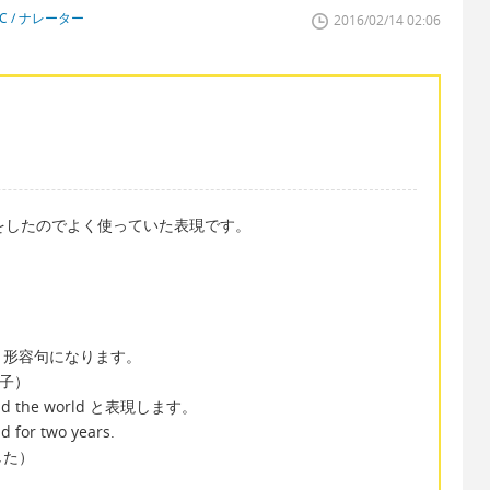
 / ナレーター
2016/02/14 02:06
をしたのでよく使っていた表現です。
く形容句になります。
の子）
 the world と表現します。
 for two years.
した）