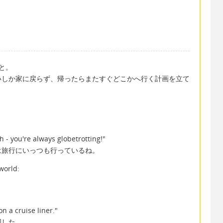
こと。
いしか家に戻らず、帰ったらまたすぐどこかへ行く計画を立て
 - you're always globetrotting!"
は旅行にいっつも行っているね。
world:
n a cruise liner."
周した。