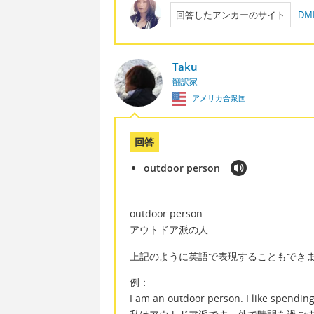
回答したアンカーのサイト
D
Taku
翻訳家
アメリカ合衆国
回答
outdoor person
outdoor person
アウトドア派の人
上記のように英語で表現することもでき
例：
I am an outdoor person. I like spendin