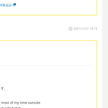
MM英会話
2021/12/31 18:19
ます。
g most of my time outside.