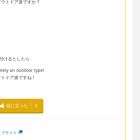
アウトドア派ですか？
付けるとしたら
itely an outdoor type!
ウトドア派ですね！
役に立った
3
ェブサイト