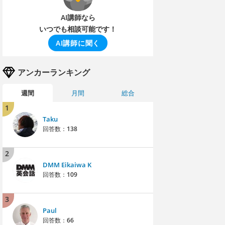
AI講師なら
いつでも相談可能です！
AI講師に聞く
アンカーランキング
週間
月間
総合
1
Taku
回答数：
138
2
DMM Eikaiwa K
回答数：
109
3
Paul
回答数：
66