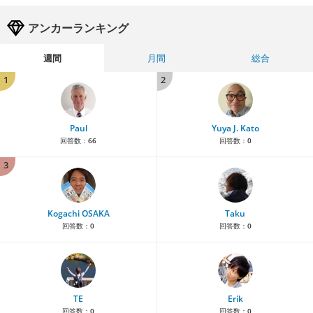
アンカーランキング
週間
月間
総合
1
2
Paul
Yuya J. Kato
回答数：
66
回答数：
0
3
Kogachi OSAKA
Taku
回答数：
0
回答数：
0
TE
Erik
回答数：
0
回答数：
0