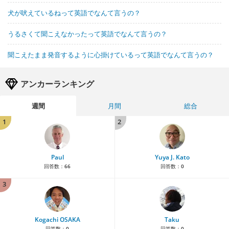
犬が吠えているねって英語でなんて言うの？
うるさくて聞こえなかったって英語でなんて言うの？
聞こえたまま発音するように心掛けているって英語でなんて言うの？
アンカーランキング
週間
月間
総合
1
2
Paul
Yuya J. Kato
回答数：
66
回答数：
0
3
Kogachi OSAKA
Taku
回答数：
0
回答数：
0