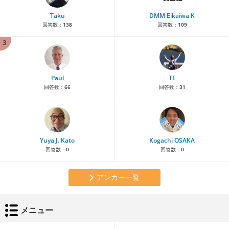
Taku
DMM Eikaiwa K
回答数：
138
回答数：
109
3
Paul
TE
回答数：
66
回答数：
31
Yuya J. Kato
Kogachi OSAKA
回答数：
0
回答数：
0
アンカー一覧
メニュー