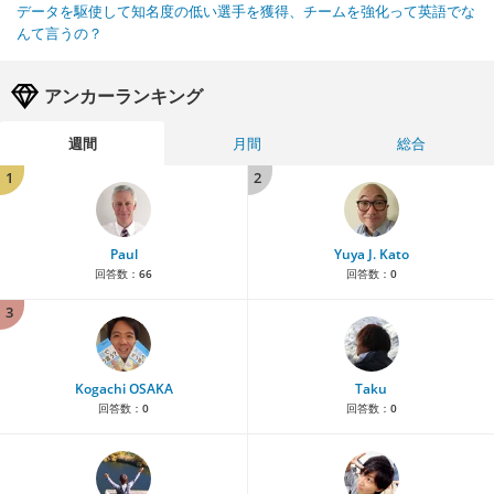
データを駆使して知名度の低い選手を獲得、チームを強化って英語でな
んて言うの？
アンカーランキング
週間
月間
総合
1
2
Paul
Yuya J. Kato
回答数：
66
回答数：
0
3
Kogachi OSAKA
Taku
回答数：
0
回答数：
0