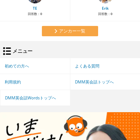
TE
Erik
回答数：
0
回答数：
0
アンカー一覧
メニュー
初めての方へ
よくある質問
利用規約
DMM英会話トップへ
DMM英会話Wordsトップへ