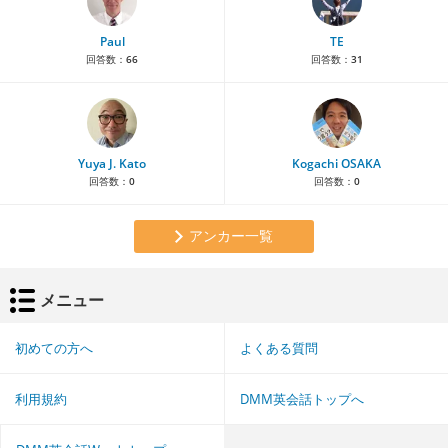
Paul
TE
回答数：
66
回答数：
31
Yuya J. Kato
Kogachi OSAKA
回答数：
0
回答数：
0
アンカー一覧
メニュー
初めての方へ
よくある質問
利用規約
DMM英会話トップへ