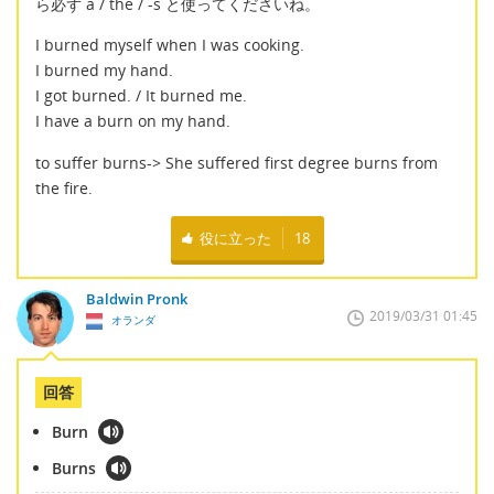
ら必ず a / the / -s と使ってくださいね。
I burned myself when I was cooking.
I burned my hand.
I got burned. / It burned me.
I have a burn on my hand.
to suffer burns-> She suffered first degree burns from
the fire.
役に立った
18
Baldwin Pronk
2019/03/31 01:45
オランダ
回答
Burn
Burns