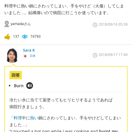
料理中に熱い鍋にさわってしまい、手をやけど（火傷）してしま
いました…。結構痛いので病院に行こうか迷っています。
yamadaさん
2018/09/16 05:39
137
74793
Sara K
2018/09/17 17:49
日本
回答
Burn
冷たい水に当てて薬塗ってもヒリヒリするようであれば
病院行きましょう。
「
料理
中に
熱い
鍋にさわってしまい、手をやけどしてしまい
ました…」
"I touched a hot pan while I was cooking and
burnt my