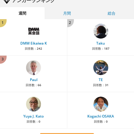
アンカーランキング
週間
月間
総合
1
2
DMM Eikaiwa K
Taku
回答数：
242
回答数：
187
3
Paul
TE
回答数：
66
回答数：
31
Yuya J. Kato
Kogachi OSAKA
回答数：
0
回答数：
0