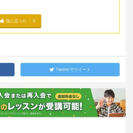
役に立った
0
Twitterで
ツイート