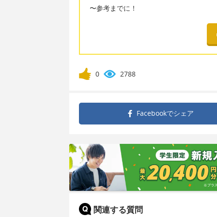
〜参考までに！
0
2788
Facebookで
シェア
関連する質問