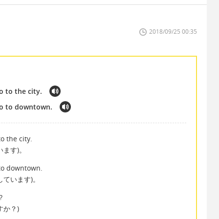
2018/09/25 00:35
o to the city.
 go to downtown.
o the city.
います)。
 to downtown.
しています)。
?
か？)