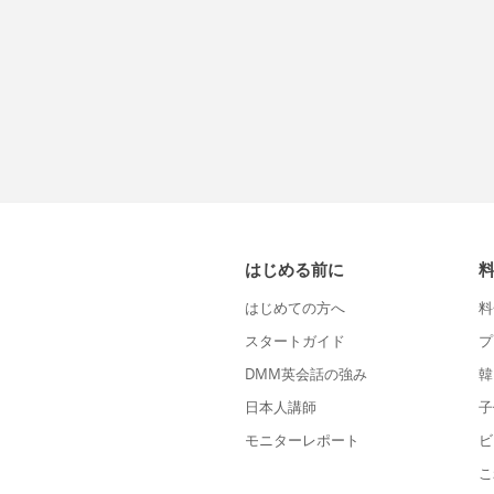
はじめる前に
はじめての方へ
料
スタートガイド
プ
DMM英会話の強み
韓
日本人講師
子
モニターレポート
ビ
こ