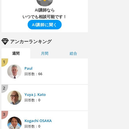
AI講師なら
いつでも相談可能です！
AI講師に聞く
アンカーランキング
週間
月間
総合
1
Paul
回答数：
66
2
Yuya J. Kato
回答数：
0
3
Kogachi OSAKA
回答数：
0