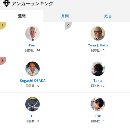
アンカーランキング
週間
月間
総合
1
2
Paul
Yuya J. Kato
回答数：
66
回答数：
0
3
Kogachi OSAKA
Taku
回答数：
0
回答数：
0
TE
Erik
回答数：
0
回答数：
0