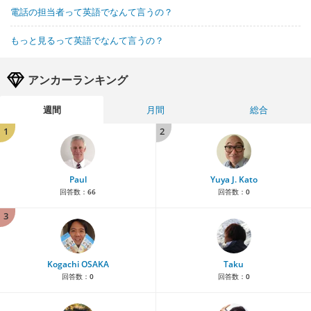
電話の担当者って英語でなんて言うの？
もっと見るって英語でなんて言うの？
アンカーランキング
週間
月間
総合
1
2
Paul
Yuya J. Kato
回答数：
66
回答数：
0
3
Kogachi OSAKA
Taku
回答数：
0
回答数：
0