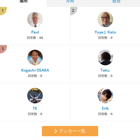
週間
月間
総合
1
2
Paul
Yuya J. Kato
回答数：
66
回答数：
0
3
Kogachi OSAKA
Taku
回答数：
0
回答数：
0
TE
Erik
回答数：
0
回答数：
0
アンカー一覧