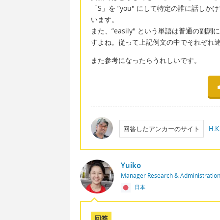
「S」を ”you" にして特定の誰に話
います。
また、”easily" という単語は普通
すよね。従って上記例文の中でそれぞれ
また参考になったらうれしいです。
回答したアンカーのサイト
H.K.
Yuiko
Manager Research & Administratio
日本
回答