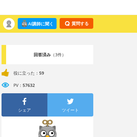
質問する
AI講師に聞く
回答済み
（3件）
役に立った：
59
PV：
57632
シェア
ツイート