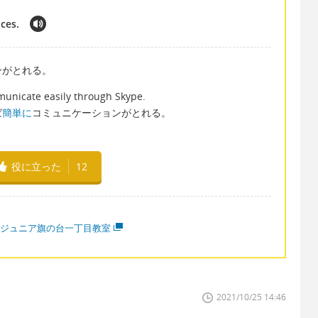
ces.
ンがとれる。
unicate easily through Skype.
ば
簡単に
コミュニケーションがとれる。
役に立った
12
CCジュニア旗の台一丁目教室
2021/10/25 14:46