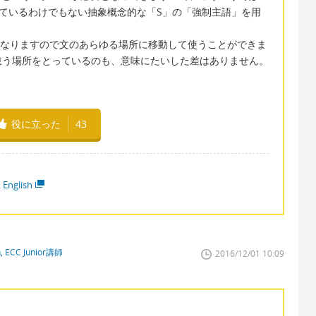
しかけているわけでもない抽象概念的な「S」の「強制主語」を用
の副詞になりますので文のあらゆる場所に移動して使うことができま
違う場所をとっているのも、意味にたいした差はありません。
役に立った
43
 English
n, ECC Junior講師
2016/12/01 10:09