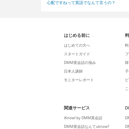
心配ですねって英語でなんて言うの？
はじめる前に
はじめての方へ
料
スタートガイド
プ
DMM英会話の強み
韓
日本人講師
子
モニターレポート
ビ
こ
関連サービス
iKnow! by DMM英会話
D
DMM英会話なんてuknow?
D