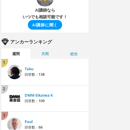
AI講師なら
いつでも相談可能です！
AI講師に聞く
アンカーランキング
週間
月間
総合
1
Taku
回答数：
138
2
DMM Eikaiwa K
回答数：
109
3
Paul
回答数：
66