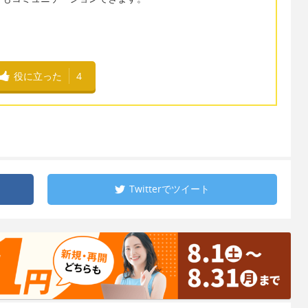
役に立った
4
Twitterで
ツイート