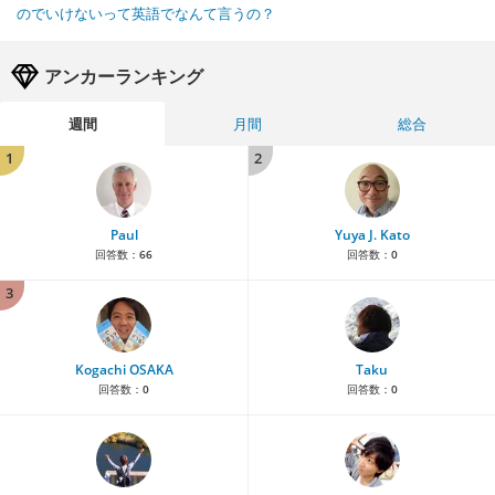
のでいけないって英語でなんて言うの？
アンカーランキング
週間
月間
総合
1
2
Paul
Yuya J. Kato
回答数：
66
回答数：
0
3
Kogachi OSAKA
Taku
回答数：
0
回答数：
0