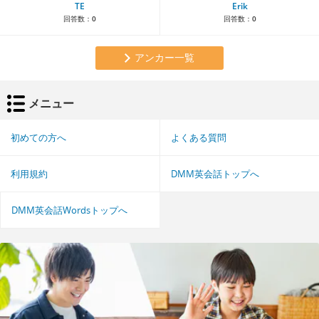
TE
Erik
回答数：
0
回答数：
0
アンカー一覧
メニュー
初めての方へ
よくある質問
利用規約
DMM英会話トップへ
DMM英会話Wordsトップへ