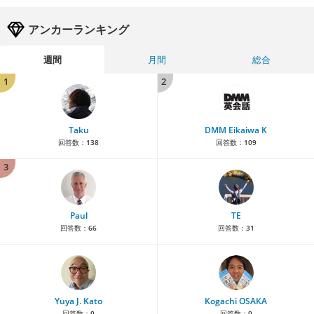
アンカーランキング
週間
月間
総合
1
2
Taku
DMM Eikaiwa K
回答数：
138
回答数：
109
3
Paul
TE
回答数：
66
回答数：
31
Yuya J. Kato
Kogachi OSAKA
回答数：
0
回答数：
0