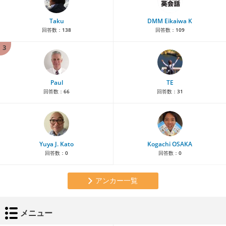
Taku
DMM Eikaiwa K
回答数：
138
回答数：
109
3
Paul
TE
回答数：
66
回答数：
31
Yuya J. Kato
Kogachi OSAKA
回答数：
0
回答数：
0
アンカー一覧
メニュー