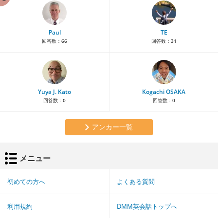
Paul
TE
回答数：
66
回答数：
31
Yuya J. Kato
Kogachi OSAKA
回答数：
0
回答数：
0
アンカー一覧
メニュー
初めての方へ
よくある質問
利用規約
DMM英会話トップへ