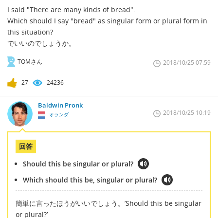
I said "There are many kinds of bread".
Which should I say "bread" as singular form or plural form in
this situation?
でいいのでしょうか。
TOMさん
2018/10/25 07:59
27
24236
Baldwin Pronk
2018/10/25 10:19
オランダ
回答
Should this be singular or plural?
Which should this be, singular or plural?
簡単に言ったほうがいいでしょう。’Should this be singular
or plural?’