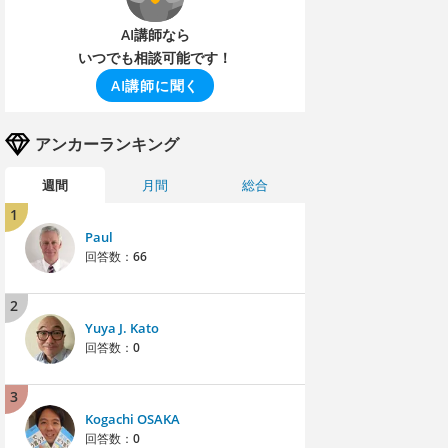
AI講師なら
いつでも相談可能です！
AI講師に聞く
アンカーランキング
週間
月間
総合
1
Paul
回答数：
66
2
Yuya J. Kato
回答数：
0
3
Kogachi OSAKA
回答数：
0