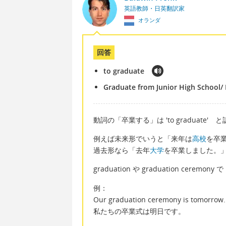
英語教師・日英翻訳家
オランダ
回答
to graduate
Graduate from Junior High School/ 
動詞の「卒業する」は 'to graduate'
例えば未来形でいうと「来年は
高校
を卒業しま
過去形なら「去年
大学
を卒業しました。」'I gra
graduation や graduation cer
例：
Our graduation ceremony is tomorrow.
私たちの卒業式は明日です。