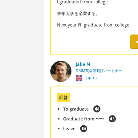
I graduated from college.
来年大学を卒業する。
Next year I'll graduate from college.
Jake N
DMM英会話翻訳パートナー
イギリス
回答
To graduate
Graduate from 〜〜
Leave