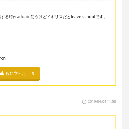
る時graduate使うけどイギリスだと
leave school
です。
rch
役に立った
9
2019/04/04 11:50