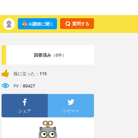
質問する
AI講師に聞く
回答済み
（8件）
役に立った：
115
PV：
80427
シェア
ツイート