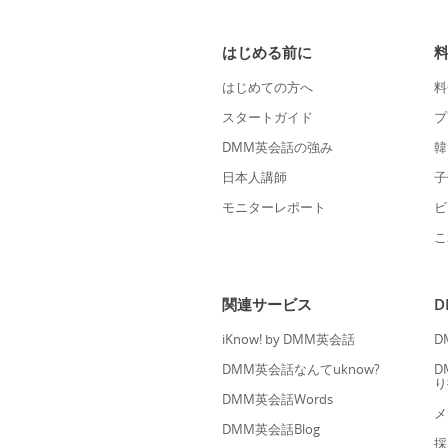
はじめる前に
はじめての方へ
料
スタートガイド
プ
DMM英会話の強み
韓
日本人講師
子
モニターレポート
ビ
こ
関連サービス
iKnow! by DMM英会話
D
DMM英会話なんてuknow?
D
り
DMM英会話Words
メ
DMM英会話Blog
採