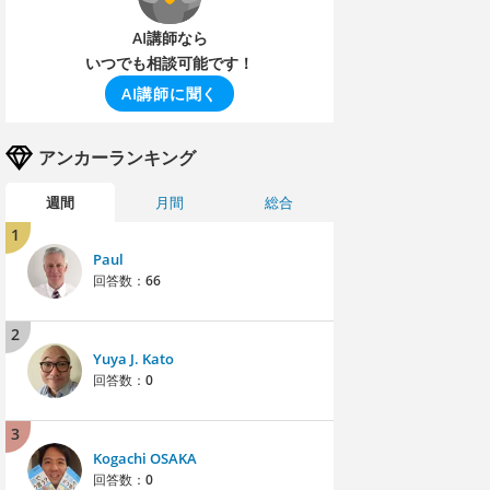
AI講師なら
いつでも相談可能です！
AI講師に聞く
アンカーランキング
週間
月間
総合
1
Paul
回答数：
66
2
Yuya J. Kato
回答数：
0
3
Kogachi OSAKA
回答数：
0