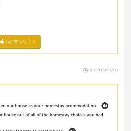
だ」
役に立った
4
2018/11/02 22:03
hosen our house as your homestay acommodation.
 house out of all of the homestay choices you had.