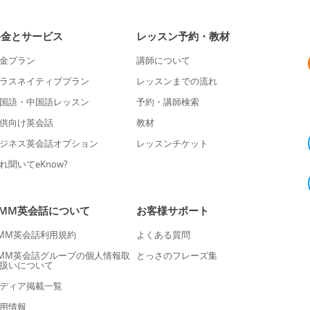
料金とサービス
レッスン予約・教材
金プラン
講師について
ラスネイティブプラン
レッスンまでの流れ
国語・中国語レッスン
予約・講師検索
供向け英会話
教材
ジネス英会話オプション
レッスンチケット
れ聞いてeKnow?
DMM英会話について
お客様サポート
MM英会話利用規約
よくある質問
MM英会話グループの個人情報取
とっさのフレーズ集
扱いについて
ディア掲載一覧
用情報