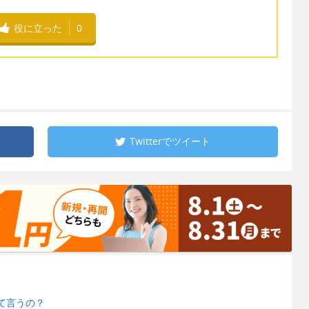
役に立った
0
Twitterで
ツイート
て言うの？