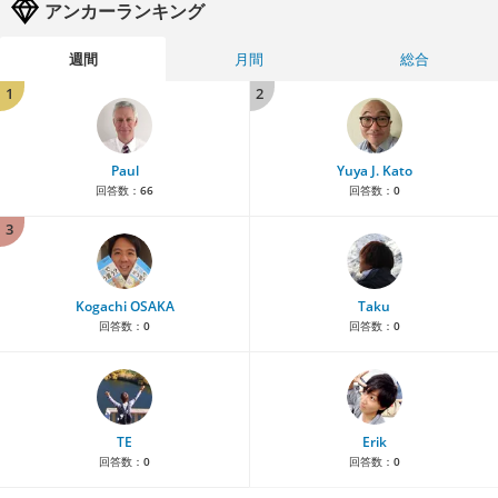
アンカーランキング
週間
月間
総合
1
2
Paul
Yuya J. Kato
回答数：
66
回答数：
0
3
Kogachi OSAKA
Taku
回答数：
0
回答数：
0
TE
Erik
回答数：
0
回答数：
0