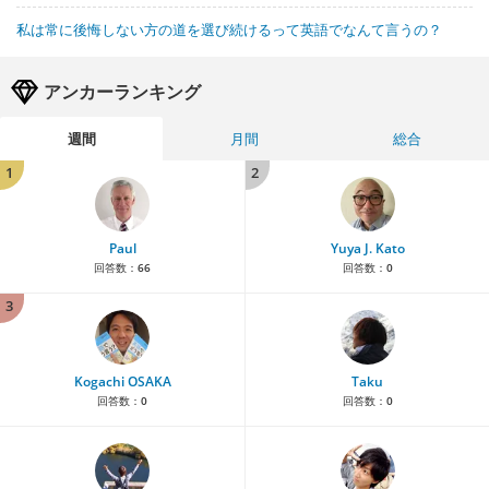
私は常に後悔しない方の道を選び続けるって英語でなんて言うの？
アンカーランキング
週間
月間
総合
1
2
Paul
Yuya J. Kato
回答数：
66
回答数：
0
3
Kogachi OSAKA
Taku
回答数：
0
回答数：
0