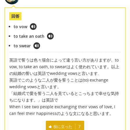
回答
to vow
to take an oath
to swear
英語で誓うは色々場合によって違う言い方がありますが、to
vow, to take an oath, to swearはよく使われています。以上
の結婚の誓いは英語でwedding vowsと言います.
英語でこのような二人が愛を誓うことは(to) exchange
wedding vowsと言います。
「結婚式で愛を誓う二人を見ているとこっちまで幸せな気持
ちになります。」は英語で
When I see two people exchanging their vows of love, I
can feel their happinessのような文になると思います。
役に立った
7