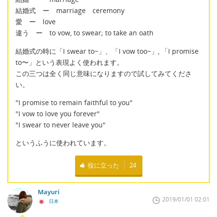
結婚式 ー marriage ceremony
愛 ー love
違う ー to vow, to swear; to take an oath
結婚式の時に「I swear to~」、「I vow too~」, 「I promise
to〜」という表現よく使われます。
この三つは全く同じ意味になりますので試してみてくださ
い。
"I promise to remain faithful to you"
"I vow to love you forever"
"I swear to never leave you"
というふうに使われています。
役に立った
24
Mayuri
2019/01/01 02:01
日本