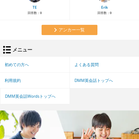
TE
Erik
回答数：
0
回答数：
0
アンカー一覧
メニュー
初めての方へ
よくある質問
利用規約
DMM英会話トップへ
DMM英会話Wordsトップへ