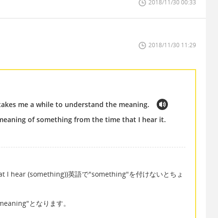
2018/11/30 00:33
2018/11/30 11:29
 takes me a while to understand the meaning.
meaning of something from the time that I hear it.
at I hear (something))英語で"something"を付けないとちょ
 meaning"となります。