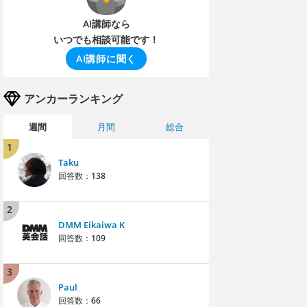
AI講師なら
いつでも相談可能です！
AI講師に聞く
アンカーランキング
週間
月間
総合
1
Taku
回答数：
138
2
DMM Eikaiwa K
回答数：
109
3
Paul
回答数：
66