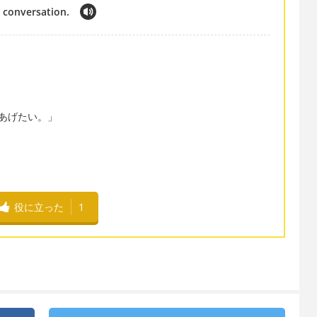
 conversation.
あげたい。」
役に立った
1