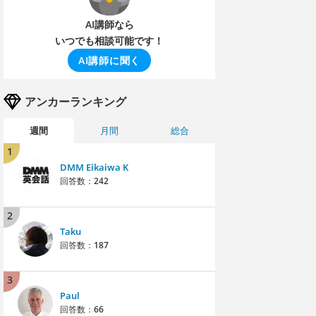
AI講師なら
いつでも相談可能です！
AI講師に聞く
アンカーランキング
週間
月間
総合
1
DMM Eikaiwa K
回答数：
242
2
Taku
回答数：
187
3
Paul
回答数：
66