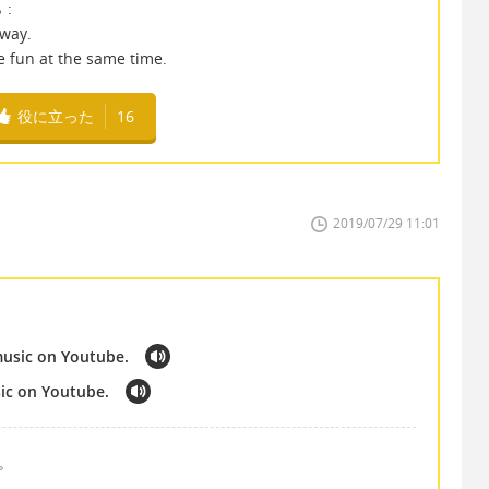
:
 way.
e fun at the same time.
役に立った
16
2019/07/29 11:01
h music on Youtube.
sic on Youtube.
す。