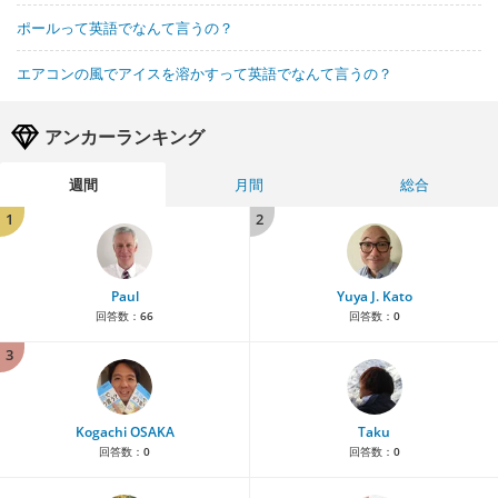
ポールって英語でなんて言うの？
エアコンの風でアイスを溶かすって英語でなんて言うの？
アンカーランキング
週間
月間
総合
1
2
Paul
Yuya J. Kato
回答数：
66
回答数：
0
3
Kogachi OSAKA
Taku
回答数：
0
回答数：
0