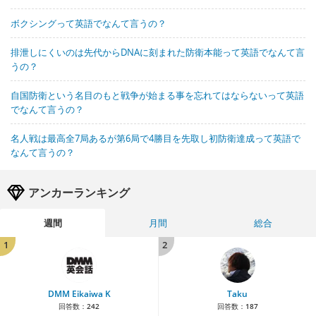
ボクシングって英語でなんて言うの？
排泄しにくいのは先代からDNAに刻まれた防衛本能って英語でなんて言
うの？
自国防衛という名目のもと戦争が始まる事を忘れてはならないって英語
でなんて言うの？
名人戦は最高全7局あるが第6局で4勝目を先取し初防衛達成って英語で
なんて言うの？
アンカーランキング
週間
月間
総合
1
2
DMM Eikaiwa K
Taku
回答数：
242
回答数：
187