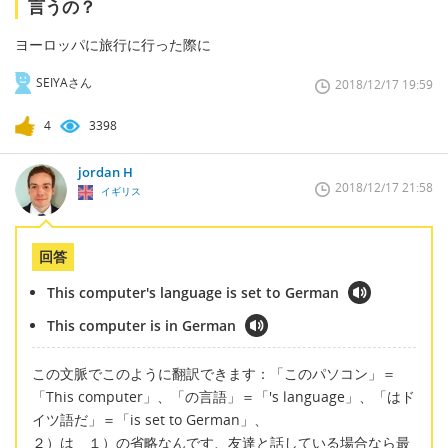
言うの？
ヨーロッパに旅行に行った際に
SEIYAさん
2018/12/17 19:59
4
3398
jordan H
2018/12/17 21:58
イギリス
回答
This computer's language is set to German
This computer is in German
この文脈でこのように翻訳できます：「このパソコン」＝
「This computer」、「の言語」＝「's language」、「はド
イツ語だ」＝「is set to German」、
２）は １）の省略なんです、友達と話している場合なら最