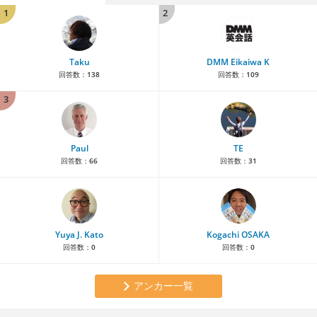
1
2
Taku
DMM Eikaiwa K
回答数：
138
回答数：
109
3
Paul
TE
回答数：
66
回答数：
31
Yuya J. Kato
Kogachi OSAKA
回答数：
0
回答数：
0
アンカー一覧