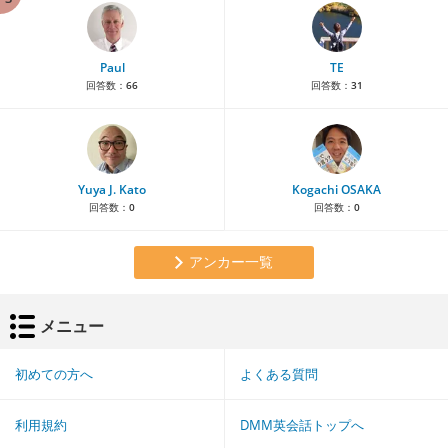
Paul
TE
回答数：
66
回答数：
31
Yuya J. Kato
Kogachi OSAKA
回答数：
0
回答数：
0
アンカー一覧
メニュー
初めての方へ
よくある質問
利用規約
DMM英会話トップへ