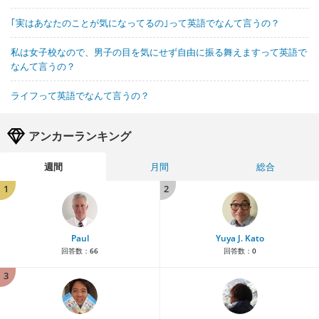
｢実はあなたのことが気になってるの｣って英語でなんて言うの？
私は女子校なので、男子の目を気にせず自由に振る舞えますって英語で
なんて言うの？
ライフって英語でなんて言うの？
アンカーランキング
週間
月間
総合
1
2
Paul
Yuya J. Kato
回答数：
66
回答数：
0
3