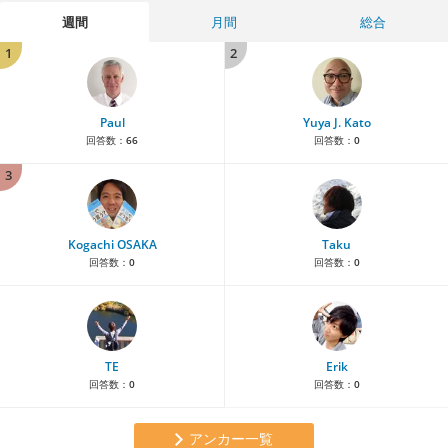
週間
月間
総合
1
2
Paul
Yuya J. Kato
回答数：
66
回答数：
0
3
Kogachi OSAKA
Taku
回答数：
0
回答数：
0
TE
Erik
回答数：
0
回答数：
0
アンカー一覧