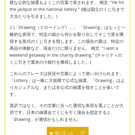
模な公的な抽選もよくこの言葉で表されます。 例文: "He hit
the jackpot in the national lottery." (彼は国立のくじ引きで
大当たりを引きました。)
2.)「Drawing（ドローイング）」。 「Drawing」はもっと一
般的な表現で、特定の箱から何かを取り出してそこで賞を獲
得する形式のくじ引きを指します。この場合の賞は、特定の
商品や体験など、現金だけに限りません。 例文: "I won a
weekend getaway in the charity drawing." (チャリティの
くじ引きで週末の小旅行を獲得しました。)
これらのフレーズは状況や文脈によって使い分けられます。
「Lottery」は一般に大規模で公式な抽選、「Drawing」はよ
りカジュアルな、または非公式の抽選を指すことが多いで
す。
直訳ではなく、その文脈に合った適切な表現を選ぶことが大
切です。日本の抽選会でくじを引く場合を想定すると、
「drawing」が適切かもしれません。
役に立った
37