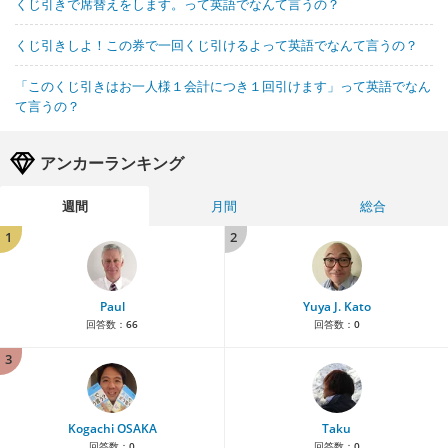
くじ引きで席替えをします。って英語でなんて言うの？
くじ引きしよ！この券で一回くじ引けるよって英語でなんて言うの？
「このくじ引きはお一人様１会計につき１回引けます」って英語でなん
て言うの？
アンカーランキング
週間
月間
総合
1
2
Paul
Yuya J. Kato
回答数：
66
回答数：
0
3
Kogachi OSAKA
Taku
回答数：
0
回答数：
0